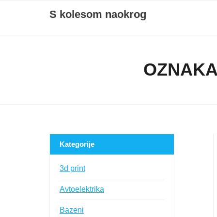
Skip
S kolesom naokrog
to
content
OZNAKA
Kategorije
3d print
Avtoelektrika
Bazeni