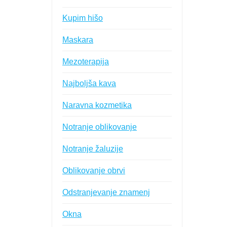
Kupim hišo
Maskara
Mezoterapija
Najboljša kava
Naravna kozmetika
Notranje oblikovanje
Notranje žaluzije
Oblikovanje obrvi
Odstranjevanje znamenj
Okna