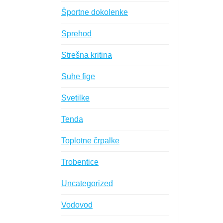
Športne dokolenke
Sprehod
Strešna kritina
Suhe fige
Svetilke
Tenda
Toplotne črpalke
Trobentice
Uncategorized
Vodovod