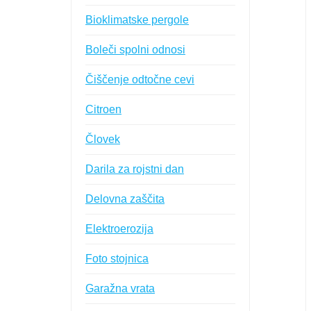
Bioklimatske pergole
Boleči spolni odnosi
Čiščenje odtočne cevi
Citroen
Človek
Darila za rojstni dan
Delovna zaščita
Elektroerozija
Foto stojnica
Garažna vrata