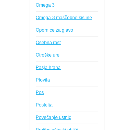
Omega 3
Omega-3 maščobne kisline
Opornice za glavo
Osebna rast
Otroške ure
Pasja hrana
Plovila
Pos
Postelja
Povečanje ustnic
Protibolečinski obliži