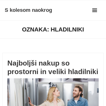
Skip
S kolesom naokrog
to
content
OZNAKA:
HLADILNIKI
Najboljši nakup so
prostorni in veliki hladilniki