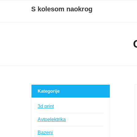
Skip
S kolesom naokrog
to
content
Kategorije
3d print
Avtoelektrika
Bazeni