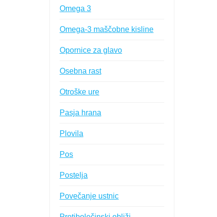
Omega 3
Omega-3 maščobne kisline
Opornice za glavo
Osebna rast
Otroške ure
Pasja hrana
Plovila
Pos
Postelja
Povečanje ustnic
Protibolečinski obliži