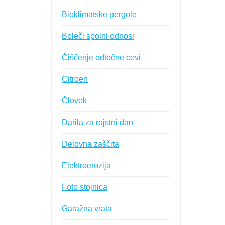
Bioklimatske pergole
Boleči spolni odnosi
Čiščenje odtočne cevi
Citroen
Človek
Darila za rojstni dan
Delovna zaščita
Elektroerozija
Foto stojnica
Garažna vrata