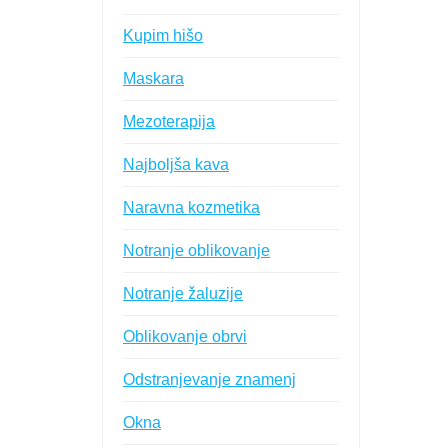
Kupim hišo
Maskara
Mezoterapija
Najboljša kava
Naravna kozmetika
Notranje oblikovanje
Notranje žaluzije
Oblikovanje obrvi
Odstranjevanje znamenj
Okna