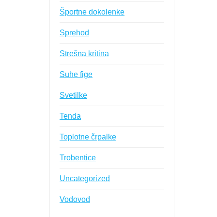
Športne dokolenke
Sprehod
Strešna kritina
Suhe fige
Svetilke
Tenda
Toplotne črpalke
Trobentice
Uncategorized
Vodovod