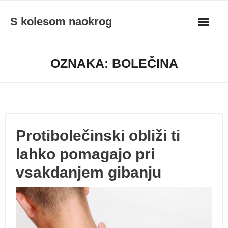
Skip
S kolesom naokrog
to
content
OZNAKA:
BOLEČINA
Protibolečinski obliži ti
lahko pomagajo pri
vsakdanjem gibanju