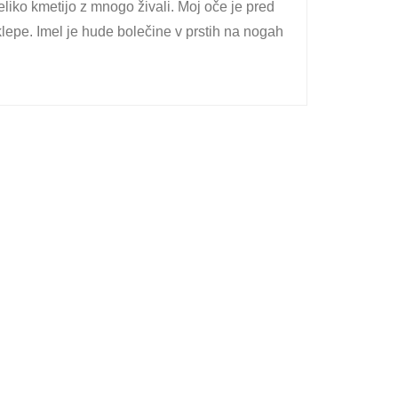
liko kmetijo z mnogo živali. Moj oče je pred
sklepe. Imel je hude bolečine v prstih na nogah