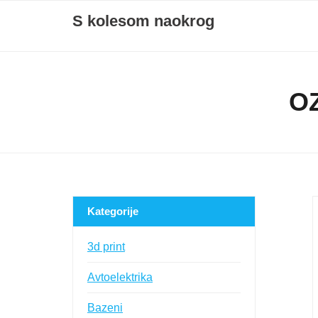
Skip
S kolesom naokrog
to
content
O
Kategorije
3d print
Avtoelektrika
Bazeni