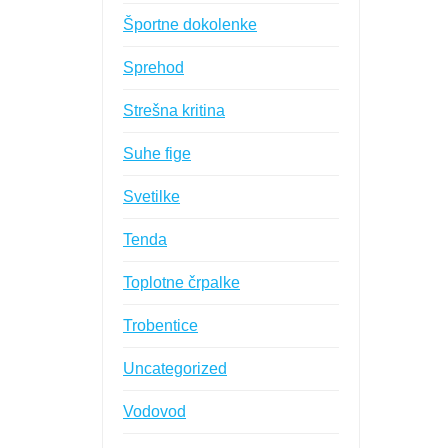
Športne dokolenke
Sprehod
Strešna kritina
Suhe fige
Svetilke
Tenda
Toplotne črpalke
Trobentice
Uncategorized
Vodovod