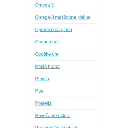
Omega 3
Omega-3 maščobne kisline
Opornice za glavo
Osebna rast
Otroške ure
Pasja hrana
Plovila
Pos
Postelja
Povečanje ustnic
Protibolečinski obliži