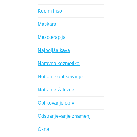
Kupim hišo
Maskara
Mezoterapija
Najboljša kava
Naravna kozmetika
Notranje oblikovanje
Notranje žaluzije
Oblikovanje obrvi
Odstranjevanje znamenj
Okna