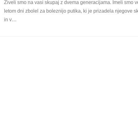
Živeli smo na vasi skupaj z dvema generacijama. Imeli smo ve
letom dni zbolel za boleznijo putika, ki je prizadela njegove 
in v…