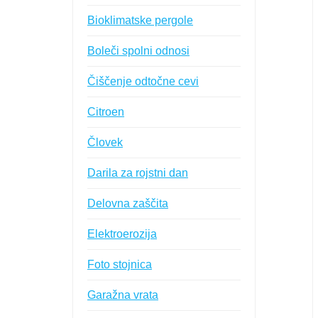
Bioklimatske pergole
Boleči spolni odnosi
Čiščenje odtočne cevi
Citroen
Človek
Darila za rojstni dan
Delovna zaščita
Elektroerozija
Foto stojnica
Garažna vrata