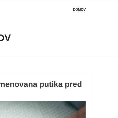
DOMOV
OV
 imenovana putika pred